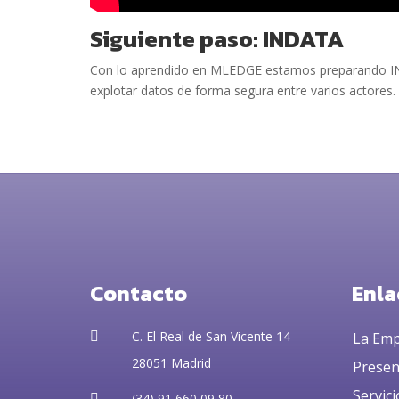
Siguiente paso: INDATA
Con lo aprendido en MLEDGE estamos preparando INDAT
explotar datos de forma segura entre varios actores. 
Contacto
Enla
C. El Real de San Vicente 14

La Em
28051 Madrid
Presen
Servici
(34) 91 660 09 80
