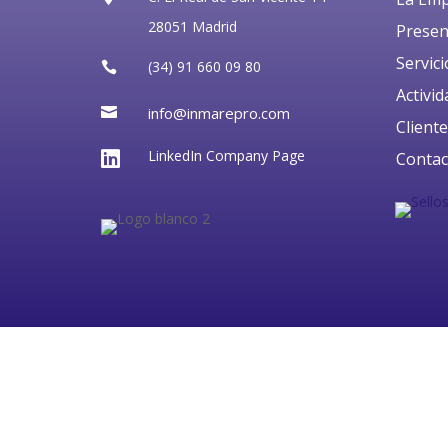
28051 Madrid
Presen
Servici
(34) 91 660 09 80

Activi
info@inmarepro.com

Client
LinkedIn Company Page

Contac