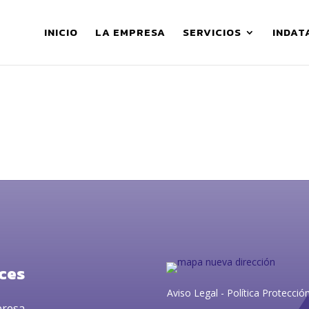
INICIO
LA EMPRESA
SERVICIOS
INDAT
ces
Aviso Legal
-
Política Protecció
presa