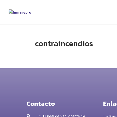
contraincendios
Contacto
Enla
C. El Real de San Vicente 14
La Em
