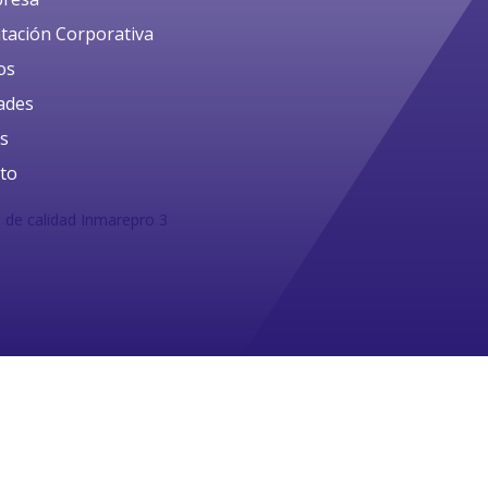
tación Corporativa
os
dades
es
to