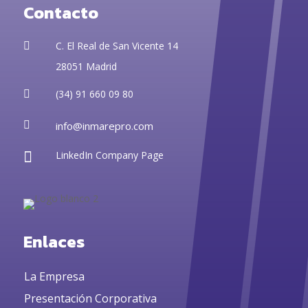
Contacto
C. El Real de San Vicente 14

28051 Madrid
(34) 91 660 09 80


info@inmarepro.com

LinkedIn Company Page
Enlaces
La Empresa
Presentación Corporativa