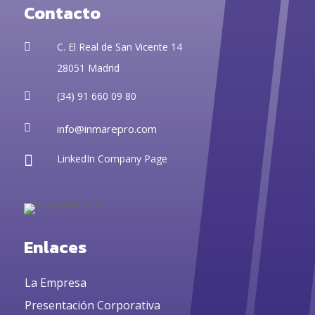
Contacto
C. El Real de San Vicente 14

28051 Madrid
(34) 91 660 09 80


info@inmarepro.com

LinkedIn Company Page
Enlaces
La Empresa
Presentación Corporativa