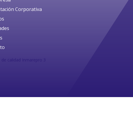
tación Corporativa
os
dades
es
to