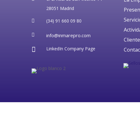
28051 Madrid
Presen
Servici
(34) 91 660 09 80

Activi

info@inmarepro.com
Client

LinkedIn Company Page
Contac