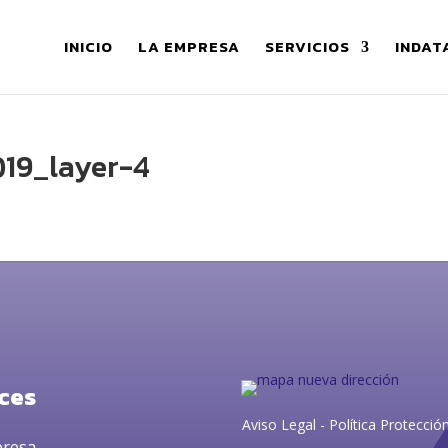
INICIO
LA EMPRESA
SERVICIOS
INDAT
019_layer-4
ces
Aviso Legal
-
Política Protecció
presa