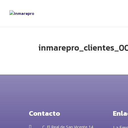
inmarepro_clientes_0
Contacto
Enla
C. El Real de San Vicente 14

La Em