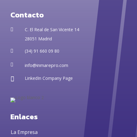
Contacto
C. El Real de San Vicente 14

28051 Madrid
(34) 91 660 09 80


info@inmarepro.com

LinkedIn Company Page
Enlaces
La Empresa