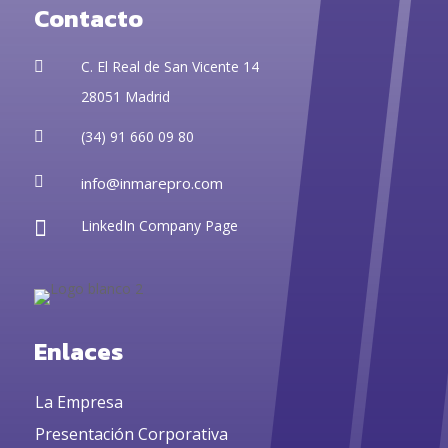
Contacto
C. El Real de San Vicente 14

28051 Madrid
(34) 91 660 09 80


info@inmarepro.com

LinkedIn Company Page
Enlaces
La Empresa
Presentación Corporativa