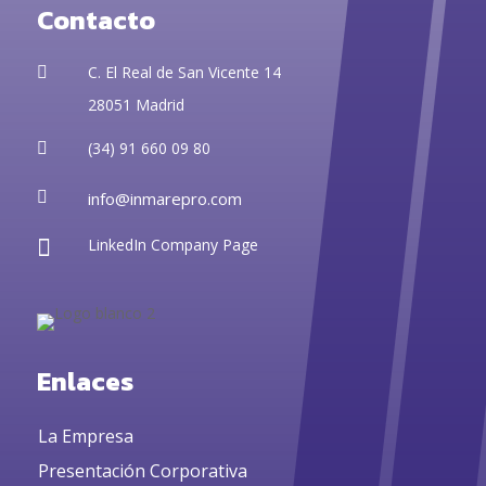
Contacto
C. El Real de San Vicente 14

28051 Madrid
(34) 91 660 09 80


info@inmarepro.com

LinkedIn Company Page
Enlaces
La Empresa
Presentación Corporativa